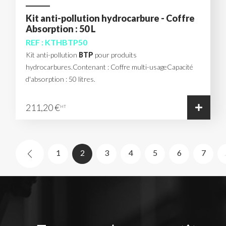
Kit anti-pollution hydrocarbure - Coffre
Absorption : 50 L
REF : KTHBTP50
Kit anti-pollution
BTP
pour produits
hydrocarbures.Contenant : Coffre multi-usageCapacité
d'absorption : 50 litres.
211,20 €
HT
(current)
1
2
3
4
5
6
7