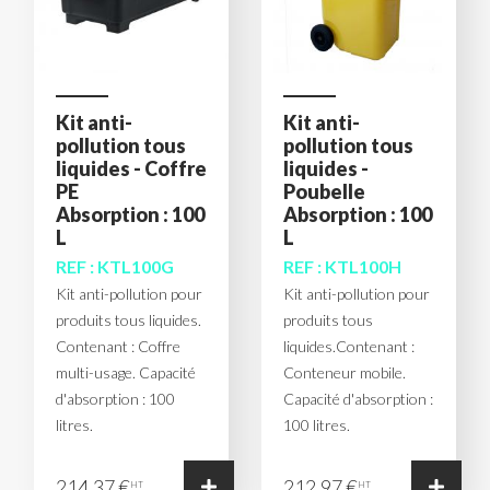
Kit anti-
Kit anti-
pollution tous
pollution tous
liquides - Coffre
liquides -
PE
Poubelle
Absorption : 100
Absorption : 100
L
L
REF : KTL100G
REF : KTL100H
Kit anti-pollution pour
Kit anti-pollution pour
produits tous liquides.
produits tous
Contenant : Coffre
liquides.Contenant :
multi-usage. Capacité
Conteneur mobile.
d'absorption : 100
Capacité d'absorption :
litres.
100 litres.
214,37 €
212,97 €
HT
HT