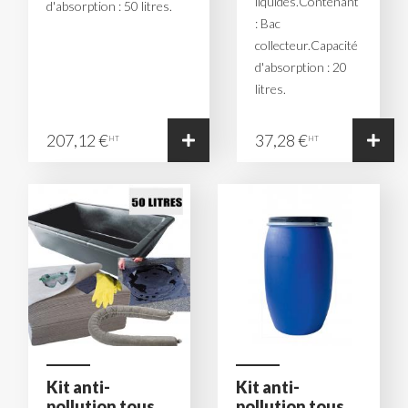
liquides.Contenant
d'absorption : 50 litres.
: Bac
collecteur.Capacité
d'absorption : 20
litres.
207,12 €
37,28 €
HT
HT
Kit anti-
Kit anti-
pollution tous
pollution tous