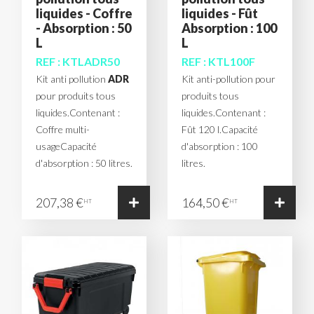
liquides - Coffre
liquides - Fût
- Absorption : 50
Absorption : 100
L
L
REF : KTLADR50
REF : KTL100F
Kit anti pollution
ADR
Kit anti-pollution pour
pour produits tous
produits tous
liquides.Contenant :
liquides.Contenant :
Coffre multi-
Fût 120 l.Capacité
usageCapacité
d'absorption : 100
d'absorption : 50 litres.
litres.
207,38 €
164,50 €
HT
HT