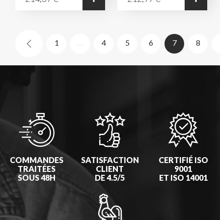
(current)
1
…
4
5
6
7
8
COMMANDES
SATISFACTION
CERTIFIÉ ISO
TRAITÉES
CLIENT
9001
SOUS 48H
DE 4.5/5
ET ISO 14001