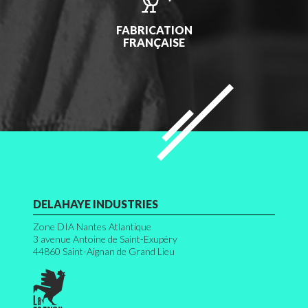
FABRICATION
FRANÇAISE
DELAHAYE INDUSTRIES
Zone DIA Nantes Atlantique
3 avenue Antoine de Saint-Exupéry
44860
Saint-Aignan de Grand Lieu