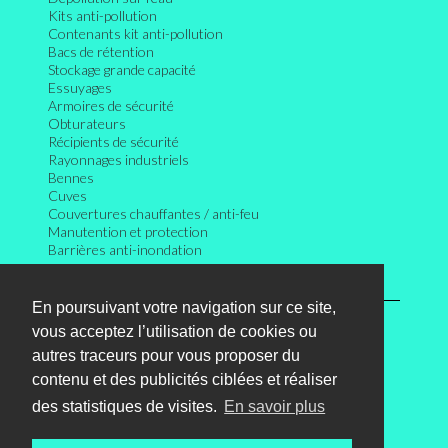
Kits anti-pollution
Contenants kit anti-pollution
Bacs de rétention
Stockage grande capacité
Essuyages
Armoires de sécurité
Obturateurs
Récipients de sécurité
Rayonnages industriels
Bennes
Cuves
Couvertures chauffantes / anti-feu
Manutention et protection
Barrières anti-inondation
INFORMATIONS
En poursuivant votre navigation sur ce site,
Connexion
vous acceptez l’utilisation de cookies ou
Mentions légales
Conditions générales des ventes
autres traceurs pour vous proposer du
Plan du site
contenu et des publicités ciblées et réaliser
Nous contacter
des statistiques de visites.
En savoir plus