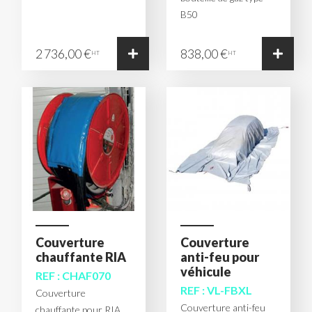
B50
2 736,00 €
838,00 €
HT
HT
Couverture
Couverture
chauffante RIA
anti-feu pour
véhicule
REF : CHAF070
REF : VL-FBXL
Couverture
Couverture anti-feu
chauffante pour RIA