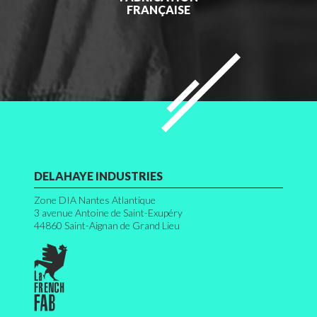
FRANÇAISE
DELAHAYE INDUSTRIES
Zone DIA Nantes Atlantique
3 avenue Antoine de Saint-Exupéry
44860
Saint-Aignan de Grand Lieu