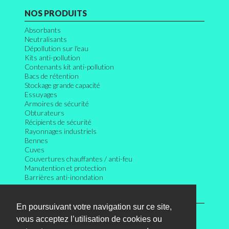
NOS PRODUITS
Absorbants
Neutralisants
Dépollution sur l'eau
Kits anti-pollution
Contenants kit anti-pollution
Bacs de rétention
Stockage grande capacité
Essuyages
Armoires de sécurité
Obturateurs
Récipients de sécurité
Rayonnages industriels
Bennes
Cuves
Couvertures chauffantes / anti-feu
Manutention et protection
Barrières anti-inondation
INFORMATIONS
En poursuivant votre navigation sur ce site,
Connexion
vous acceptez l’utilisation de cookies ou
Mentions légales