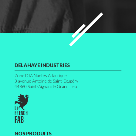
DELAHAYE INDUSTRIES
Zone DIA Nantes Atlantique
3 avenue Antoine de Saint-Exupéry
44860
Saint-Aignan de Grand Lieu
NOS PRODUITS