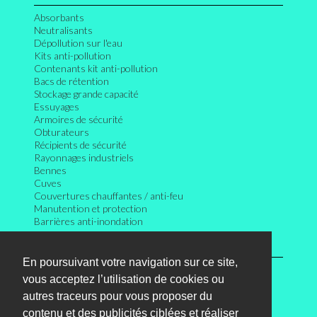
Absorbants
Neutralisants
Dépollution sur l'eau
Kits anti-pollution
Contenants kit anti-pollution
Bacs de rétention
Stockage grande capacité
Essuyages
Armoires de sécurité
Obturateurs
Récipients de sécurité
Rayonnages industriels
Bennes
Cuves
Couvertures chauffantes / anti-feu
Manutention et protection
Barrières anti-inondation
INFORMATIONS
En poursuivant votre navigation sur ce site,
Connexion
vous acceptez l’utilisation de cookies ou
Mentions légales
Conditions générales des ventes
autres traceurs pour vous proposer du
Plan du site
contenu et des publicités ciblées et réaliser