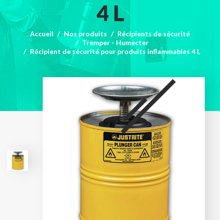
4 L
Accueil
Nos produits
Récipients de sécurité
Tremper - Humecter
Récipient de sécurité pour produits inflammables 4 L