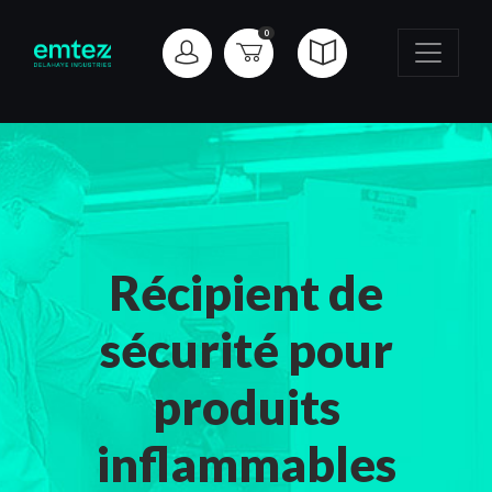
0
Récipient de
sécurité pour
produits
inflammables