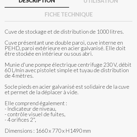
DESCRIPTION
UTILISATION
FICHE TECHNIQUE
Cuve de stockage et de distribution de 1000 litres.
Cuve présentant une double paroi, cuve interne en
PEHD, paroi extérieure en acier galvanisé. Elle doit
être stockée en intérieur ou sous abri.
Munie d'une pompe électrique centrifuge 230 V, débit
60 L/min avec pistolet simple et tuyau de distribution
de 4 mètres.
Socle pieds en acier galvanisé est solidaire de la cuve
et permet de la déplacer à vide.
Elle comprend également :
- Indicateur de niveau,
- contrôle visuel de fuites,
- 4 orifices 2",
Dimensions : 1660 x 770 x H1490 mm