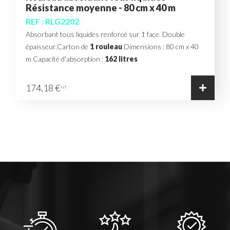
Résistance moyenne - 80 cm x 40 m
REF : RLG2202
Absorbant tous liquides renforcé sur 1 face. Double
épaisseur.Carton de
1 rouleau
Dimensions : 80 cm x 40
m Capacité d'absorption :
162 litres
174,18 €
HT