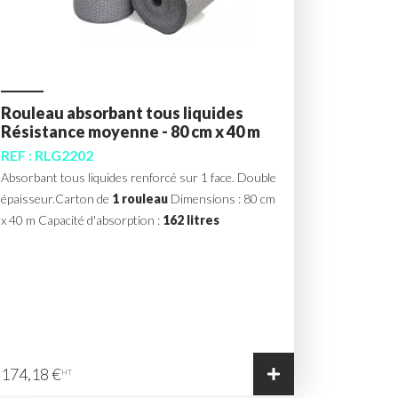
Rouleau absorbant tous liquides
Résistance moyenne - 80 cm x 40 m
REF : RLG2202
Absorbant tous liquides renforcé sur 1 face. Double
épaisseur.Carton de
1 rouleau
Dimensions : 80 cm
x 40 m Capacité d'absorption :
162 litres
174,18 €
HT