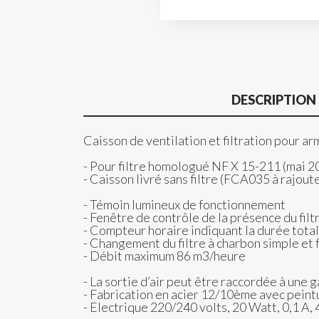
DESCRIPTION
Caisson de ventilation et filtration pour ar
- Pour filtre homologué NF X 15-211 (mai 2
- Caisson livré sans filtre (FCA035 à rajout
- Témoin lumineux de fonctionnement
- Fenêtre de contrôle de la présence du filt
- Compteur horaire indiquant la durée total
- Changement du filtre à charbon simple et 
- Débit maximum 86 m3/heure
- La sortie d’air peut être raccordée à une 
- Fabrication en acier 12/10ème avec pein
- Electrique 220/240 volts, 20 Watt, 0,1 A, 4