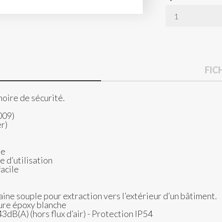
FIC
moire de sécurité.
009)
er)
re
e d’utilisation
facile
gaine souple pour extraction vers l’extérieur d’un bâtiment.
ture époxy blanche
3dB(A) (hors flux d’air) - Protection IP54