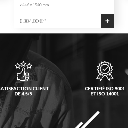
x 446 x 1540 mm
8 384,00 €
HT
SATISFACTION CLIENT
CERTIFIÉ ISO 9001
DE 4.5/5
ET ISO 14001