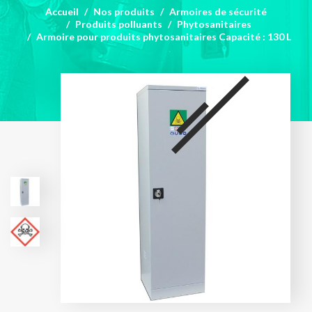
Accueil
Nos produits
Armoires de sécurité
Produits polluants
Phytosanitaires
Armoire pour produits phytosanitaires Capacité : 130 L