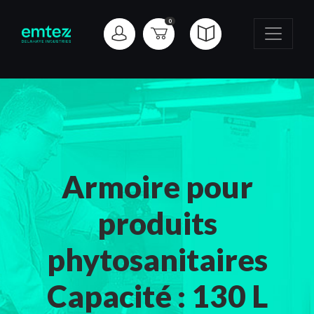
0
Armoire pour
produits
phytosanitaires
Capacité : 130 L